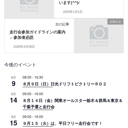
います(^^)/
2020年1月1日
お知らせ
次の記事
走行会参加ガイドラインの案内
←参加者必読
2020年3月28日
今後のイベント
08:30
-
16:30
8月
9
８月９日（日）日光ドリフトビクトリーＲＤ２
09:00
-
16:00
8月
14
８月１４日（金）関東オールスター栃木＆群馬＆東京＆
千葉予選と走行会
09:00
-
16:00
9月
15
９月１５（火）は、平日フリー走行会です！